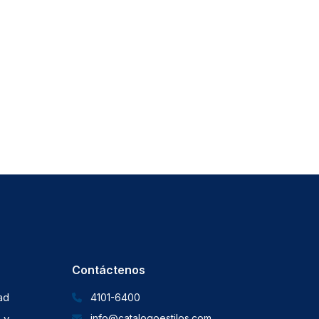
Contáctenos
dad
4101-6400
 y
info@catalogoestilos.com