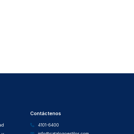
Contáctenos
dad
4101-6400
 y
info@catalogoestilos.com