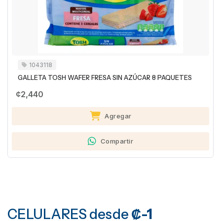
1037629
AHUYENTADOR DE MURCIÉLAGOS MURCILAB BIOECO
500ML
¢4,990
Agregar
Compartir
CELULARES
desde
₡-1