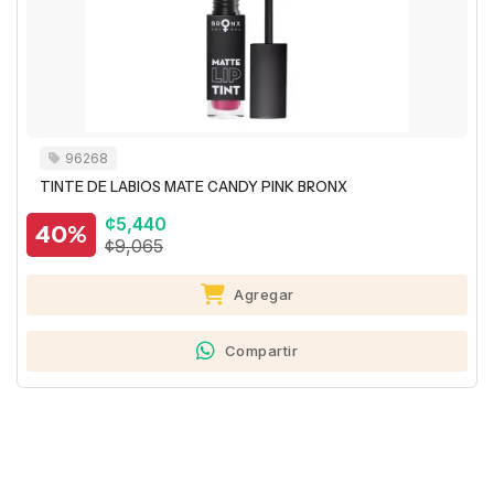
14201
RUBOR INDIVIDUAL CON ESTUCHE SWEET PINK BRONX
¢6,385
40%
¢10,640
Agregar
Compartir