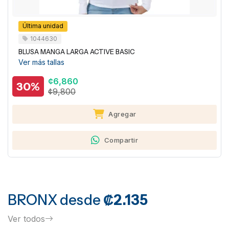
1047760
BLUSA ACTIVE USA
Ver más tallas
¢10,500
19%
¢12,900
Agregar
Compartir
BRONX
desde
₡2.135
Ver todos