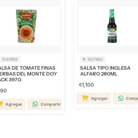
1040855
1027892
ALSA DE TOMATE FINAS
SALSA TIPO INGLESA
IERBAS DEL MONTE DOY
ALFARO 280ML
ACK 397G
¢1,100
90
Agregar
Compa
Agregar
Compartir