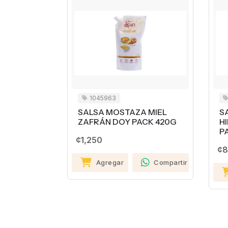
1045963
SALSA MOSTAZA MIEL
S
ZAFRÁN DOY PACK 420G
H
P
¢1,250
¢8
Agregar
Compartir