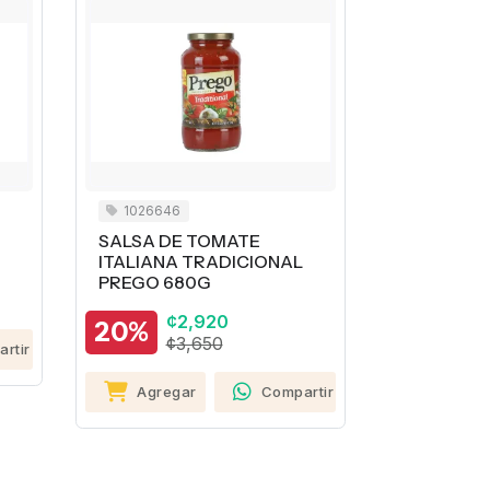
1026646
1022993
SALSA DE TOMATE
ADEREZO
ITALIANA TRADICIONAL
ENSALADA
PREGO 680G
CLEMENTE
237ML
¢2,920
20%
¢1,250
¢3,650
rtir
Agreg
Agregar
Compartir