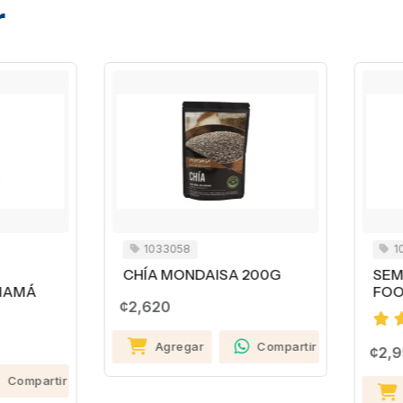
r
1033058
1023188
HÍA MONDAISA 200G
SEMILLAS DE CHÍA JINC
FOODS 250 GR
2,620
Agregar
Compartir
¢2,950
Agregar
Comp