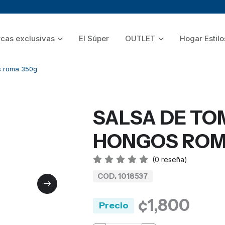
cas exclusivas
El Súper
OUTLET
Hogar Estilo
s roma 350g
SALSA DE TO
HONGOS ROM
(
0
reseña)
COD. 1018537
¢1,800
Precio