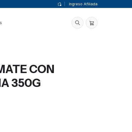
|
Ingreso Afiliada
s
MATE CON
A 350G