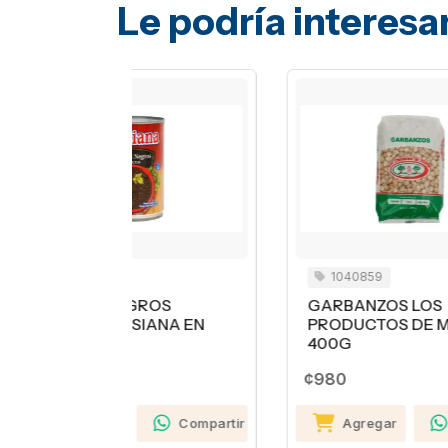
Le podría interesa
1040859
ROS
GARBANZOS LOS
C
ANA EN
PRODUCTOS DE MAMÁ
¢
400G
¢980
Compartir
Agregar
Compartir