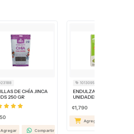
1013095
1004021
A
ENDULZANTE NATUVIA 50
ARROZ E
UNIDADES
BOLSA G
99% 7 KI
¢1,790
Agregar
Compartir
¢7,390
artir