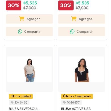
¢5,535
¢5,535
30%
30%
¢7,900
¢7,900
Agregar
Agregar
Compartir
Compartir
Última unidad
Últimas 2 unidades
1046462
1046457
BLUSA SILVERSOUL
BLUSA ACTIVE USA