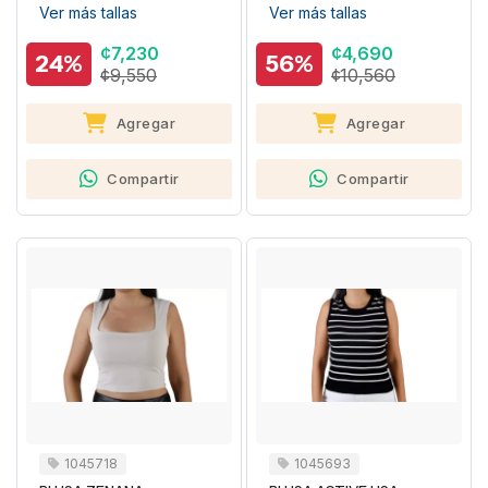
Ver más tallas
Ver más tallas
¢7,230
¢4,690
24%
56%
¢9,550
¢10,560
Agregar
Agregar
Compartir
Compartir
1045718
1045693