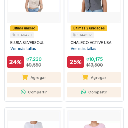
Última unidad
Últimas 2 unidades
1046423
1044582
BLUSA SILVERSOUL
CHALECO ACTIVE USA
Ver más tallas
Ver más tallas
¢7,230
¢10,175
24%
25%
¢9,550
¢13,500
Agregar
Agregar
Compartir
Compartir