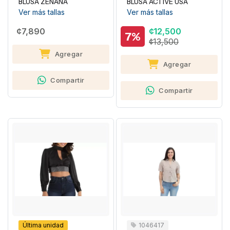
BLUSA ZENANA
BLUSA ACTIVE USA
Ver más tallas
Ver más tallas
¢7,890
¢12,500
7%
¢13,500
Agregar
Agregar
Compartir
Compartir
Última unidad
1046417