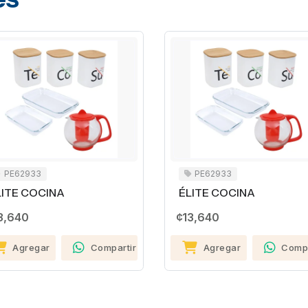
PE62933
PE62933
LITE COCINA
ÉLITE COCINA
3,640
¢13,640
Agregar
Compartir
Agregar
Compa