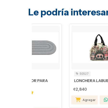
Le podría interesa
50527
 PARA
LONCHERA LABUBU
O
N
¢2,840
¢
Agregar
Compartir