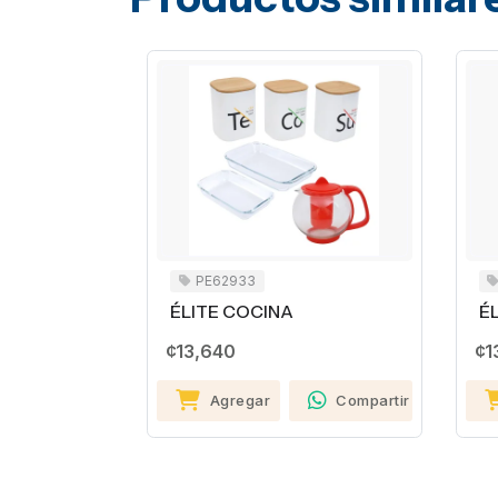
PE62933
ÉLITE COCINA
É
¢13,640
¢1
Agregar
Compartir