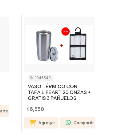
1046549
1047360
VASO TÉRMICO CON
VASO TÉR
TAPA LIFEART 20 ONZAS +
TAPA LIF
GRATIS 3 PAÑUELOS
¢2
50%
¢6,550
¢5
rtir
Agregar
Compartir
Agreg