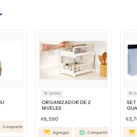
r
26496
54604
RGANIZADOR DE 2
SET DE 3 BOLSAS PARA
IVELES
GUARDAR ALIMENTOS
8,590
¢3,760
Agregar
Compartir
Agregar
Comp