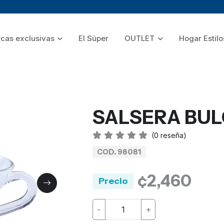
cas exclusivas
El Súper
OUTLET
Hogar Estilo
SALSERA BUL
(
0
reseña)
COD. 98081
¢2,460
Precio
-
+