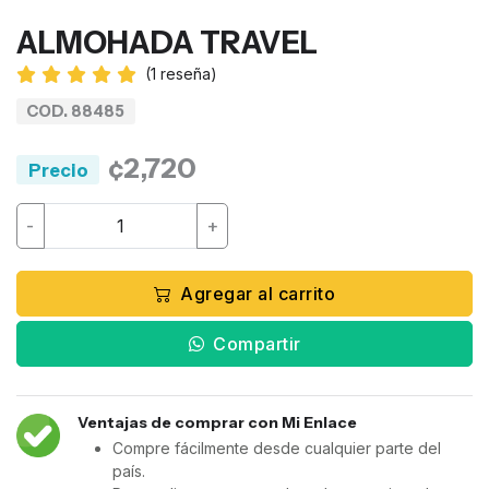
ALMOHADA TRAVEL
(
1
reseña)
COD. 88485
¢2,720
Precio
-
+
Agregar al carrito
Compartir
Ventajas de comprar con Mi Enlace
Compre fácilmente desde cualquier parte del
país.