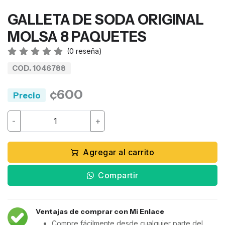
GALLETA DE SODA ORIGINAL
MOLSA 8 PAQUETES
(
0
reseña)
COD. 1046788
¢600
Precio
-
+
Agregar al carrito
Compartir
Ventajas de comprar con Mi Enlace
Compre fácilmente desde cualquier parte del