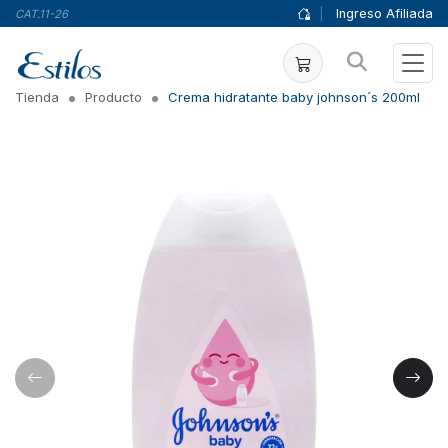
|
Ingreso Afiliada
CAT.11-26
Tienda
Producto
Crema hidratante baby johnson´s 200ml