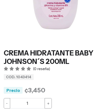
CREMA HIDRATANTE BABY
JOHNSON´S 200ML
(
0
reseña)
COD. 1043414
¢3,450
Precio
-
+