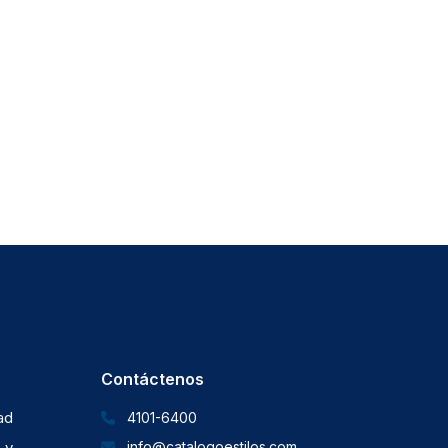
Contáctenos
dad
4101-6400
 y
info@catalogoestilos.com