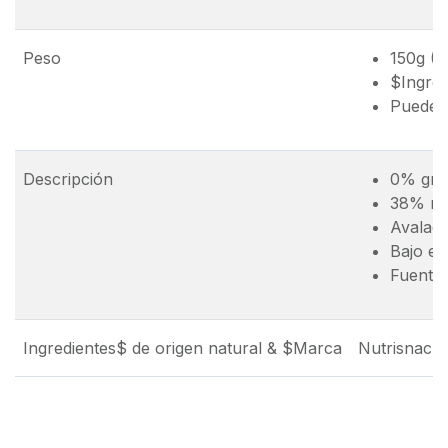
Peso
150g (2
$Ingred
Puede 
Descripción
0% gra
38% re
Avalado
Bajo en
Fuente 
Ingredientes$ de origen natural & $Marca
Nutrisnack