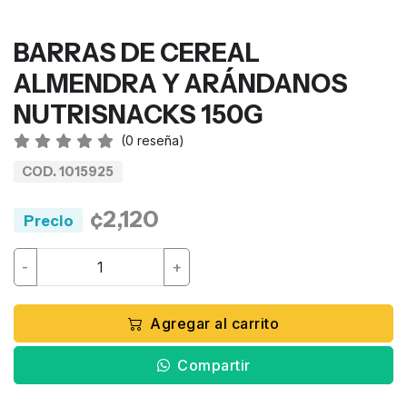
BARRAS DE CEREAL
ALMENDRA Y ARÁNDANOS
NUTRISNACKS 150G
(
0
reseña)
COD. 1015925
¢2,120
Precio
-
+
Agregar al carrito
Compartir