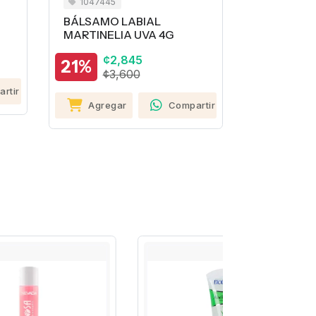
1047445
1045647
BÁLSAMO LABIAL
BÁLSAMO 
MARTINELIA UVA 4G
MARTINELI
¢2,845
¢2
21%
23%
¢3,600
¢3
rtir
Agregar
Compartir
Agrega