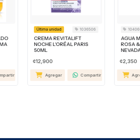
ltima unidad
1036506
1040609
REMA REVITALIFT
AGUA MICELAR CON
OCHE L'ORÉAL PARIS
ROSA & HAMAMELIS
0ML
NEVADA 150ML
2,900
¢2,350
Agregar
Compartir
Agregar
Compa