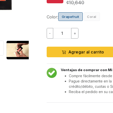
¢10,640
Color:
Grapefruit
Coral
-
+
Agregar al carrito
Ventajas de comprar con Mi
Compre fácilmente desde c
Pague directamente en la 
crédito/débito, cuotas o S
Reciba el pedido en su ca