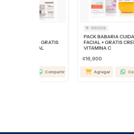
1050209
Ú
PACK BABARIA CUIDADO
C
+ GRATIS
FACIAL + GRATIS CREMA
N
AL
VITAMINA C
5
¢16,900
¢1
Compartir
Agregar
Compartir