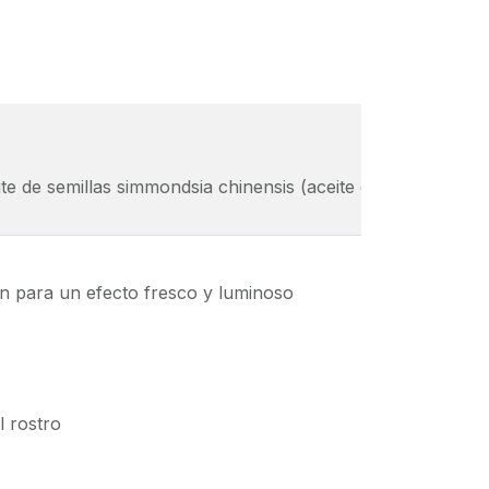
ceite de semillas simmondsia chinensis (aceite de jojoba), e
ón para un efecto fresco y luminoso
l rostro