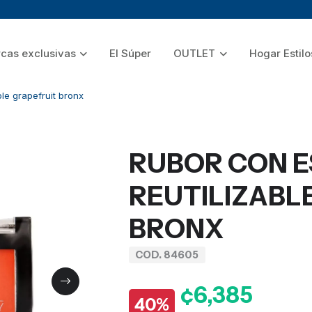
cas exclusivas
El Súper
OUTLET
Hogar Estilo
le grapefruit bronx
RUBOR CON 
REUTILIZABL
BRONX
COD. 84605
¢6,385
40%