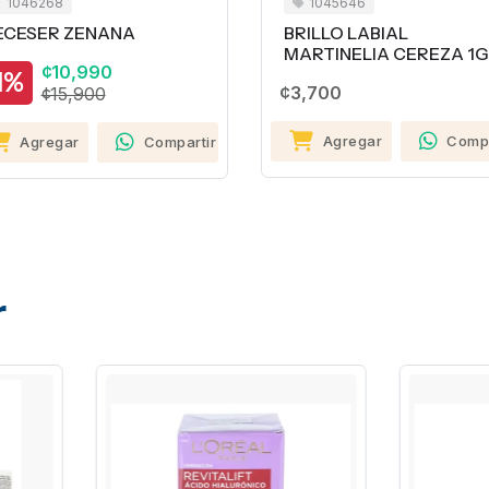
1046268
1045646
CESER ZENANA
BRILLO LABIAL
MARTINELIA CEREZA 1G
¢10,990
1%
¢3,700
¢15,900
Agregar
Compa
Agregar
Compartir
r