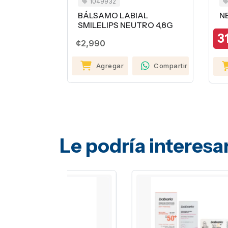
1049932
BÁLSAMO LABIAL
NE
SMILELIPS NEUTRO 4,8G
3
¢2,990
Agregar
Compartir
Le podría interesa