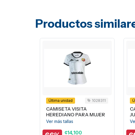
Productos similar
Última unidad
1028311
Últi
CAMISETA VISITA
CAM
HEREDIANO PARA MUJER
JUV
Ver más tallas
Ver m
¢14,100