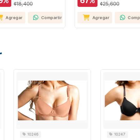
%
67%
¢18,400
¢25,600
Agregar
Compartir
Agregar
Compart
r
10246
10247