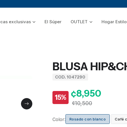
cas exclusivas
El Súper
OUTLET
Hogar Estilo
BLUSA HIP&C
COD. 1047290
¢8,950
15%
¢10,500
Color:
Rosado con blanco
Café 