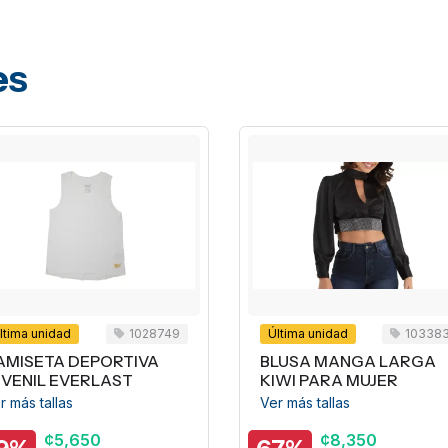
es
ma unidad
1028749
Última unidad
1033839
ISETA DEPORTIVA
BLUSA MANGA LARGA
ENIL EVERLAST
KIWI PARA MUJER
ás tallas
Ver más tallas
¢5,650
¢8,350