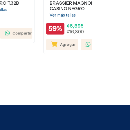
BRASSIER MAGNOLIA
CAMISETA 
CASINO NEGRO
SELECCIÓ
P/MUJER
Ver más tallas
Ver más tall
¢6,895
59%
¢1
¢16,800
65%
rtir
¢4
Agregar
Compartir
Agreg