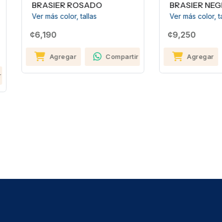
RASIER ROSADO
BRASIER NEGRO T.32B
r más color, tallas
Ver más color, tallas
,190
¢9,250
Agregar
Compartir
Agregar
Compa