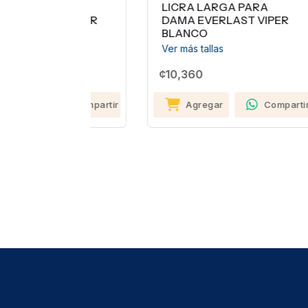
PARA
LICRA LARGA PARA
B
T VIPER
DAMA EVERLAST VIPER
Ve
BLANCO
¢6
Ver más tallas
¢10,360
Compartir
Agregar
Compartir