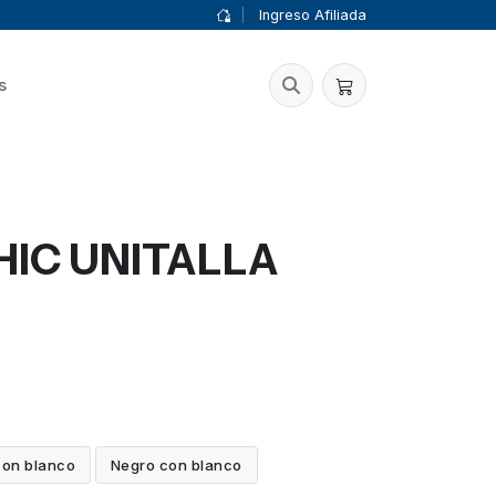
|
Ingreso Afiliada
s
HIC UNITALLA
con blanco
Negro con blanco