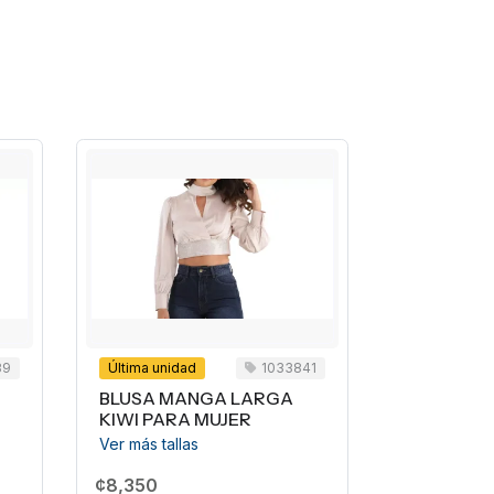
Última unidad
1033841
1034294
BLUSA MANGA LARGA
BLUSA RUST
KIWI PARA MUJER
MUJER
Ver más tallas
Ver más tallas
¢8,350
¢5,