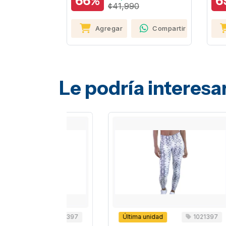
66%
69
¢41,990
Agregar
Compartir
Le podría interesa
1021397
Última unidad
1021397