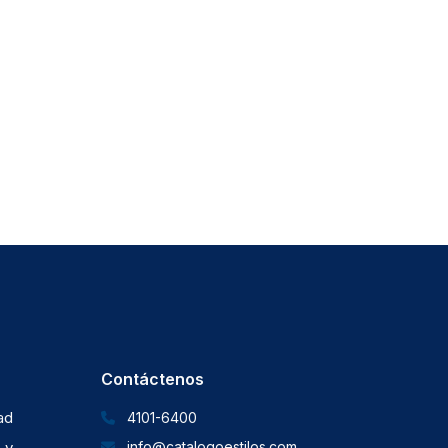
Contáctenos
dad
4101-6400
 y
info@catalogoestilos.com