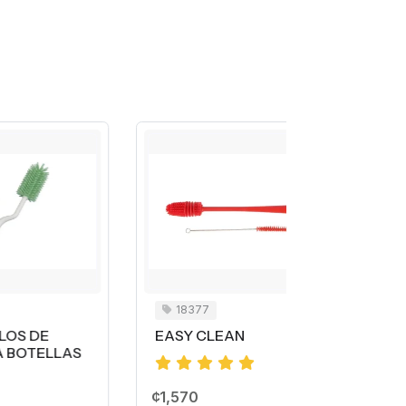
18377
97304
EASY CLEAN
CEPILLO 
S
¢1,570
¢3,160