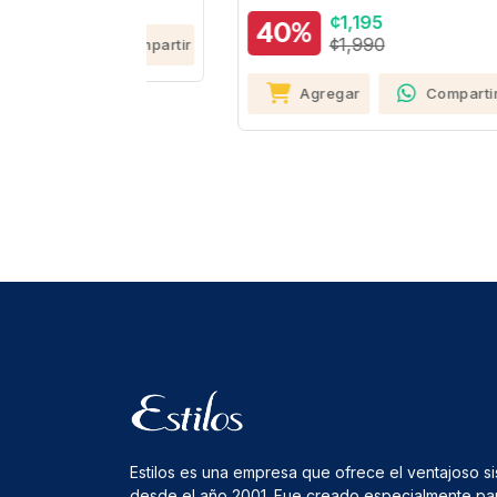
¢1,195
40%
¢1,990
Compartir
Agregar
Compartir
Estilos es una empresa que ofrece el ventajoso s
desde el año 2001. Fue creado especialmente pa