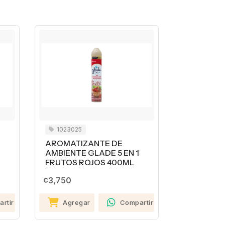
1023025
1035527
AROMATIZANTE DE
LIMPIADOR DE 
AMBIENTE GLADE 5 EN 1
SUPERFICIES 
FRUTOS ROJOS 400ML
590ML
¢3,750
¢1,900
Agregar
Compartir
Agregar