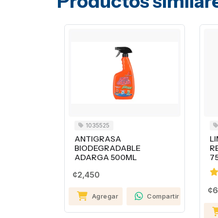
Productos similar
1035525
6500
ANTIGRASA
LIMPIA
BIODEGRADABLE
REMOV
ADARGA 500ML
750ML
¢2,450
¢6,180
Agregar
Compartir
Agr