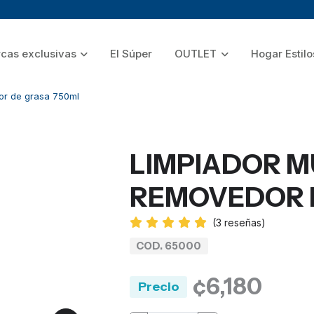
cas exclusivas
El Súper
OUTLET
Hogar Estilo
or de grasa 750ml
LIMPIADOR M
REMOVEDOR 
(
3
reseñas)
COD. 65000
¢6,180
Precio