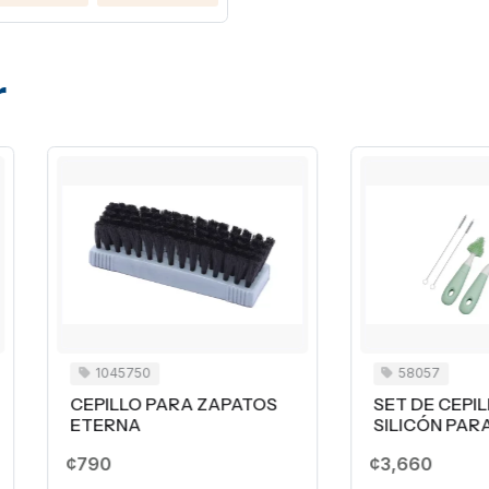
r
1045750
58057
EPILLO PARA ZAPATOS
SET DE CEPILLOS DE
TERNA
SILICÓN PARA BOTELLA
90
¢3,660