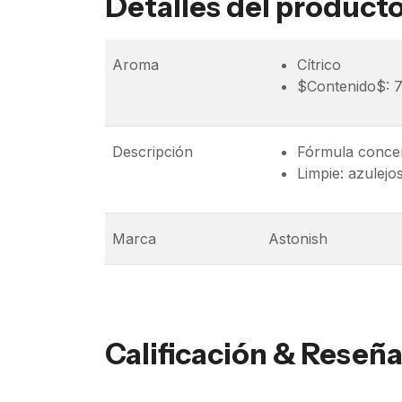
Detalles del product
Aroma
Cítrico
$Contenido$: 
Descripción
Fórmula concen
Limpie: azulejo
Marca
Astonish
Calificación & Reseñ