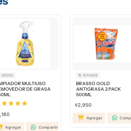
es
0
1013409
DOR MULTIUSO
BRASSO GOLD
EDOR DE GRASA
ANTIGRASA 2 PACK
500ML
¢2,950
Agregar
Compartir
egar
Compartir