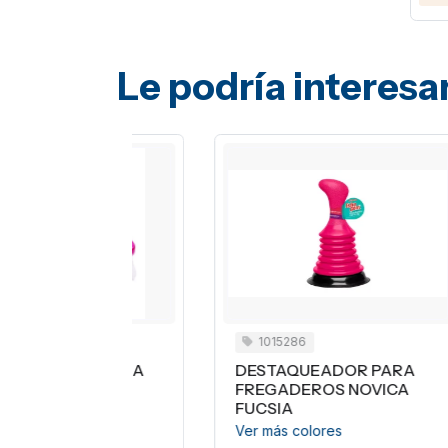
Le podría interesa
1015286
PLANCHA
DESTAQUEADOR PARA
C
ENA
FREGADEROS NOVICA
E
FUCSIA
¢7
Ver más colores