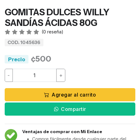
GOMITAS DULCES WILLY
SANDÍAS ÁCIDAS 80G
(
0
reseña)
COD. 1045636
¢500
Precio
-
+
Agregar al carrito
Compartir
Ventajas de comprar con Mi Enlace
Compre fácilmente desde cualquier parte del