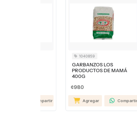
1040859
OS
GARBANZOS LOS
C
ANA EN
PRODUCTOS DE MAMÁ
¢2
400G
¢980
Compartir
Agregar
Compartir