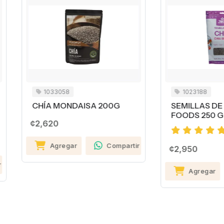
1033058
1023188
HÍA MONDAISA 200G
SEMILLAS DE CHÍA JINC
FOODS 250 GR
,620
Agregar
Compartir
¢2,950
Agregar
Compa