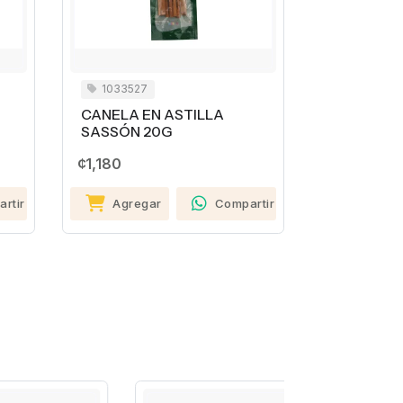
1033527
1026398
CANELA EN ASTILLA
SOPA INSTA
SASSÓN 20G
MEN CARNE 
¢1,180
¢560
ir
Agregar
Compartir
Agregar