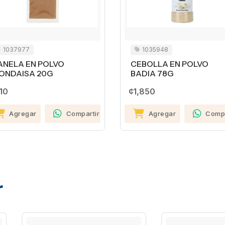
037977
1035948
ELA EN POLVO
CEBOLLA EN POLVO
DAISA 20G
BADIA 78G
¢1,850
Agregar
Compartir
Agregar
Compart
r