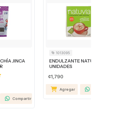
1013095
1004021
A
ENDULZANTE NATUVIA 50
ARROZ EL
UNIDADES
BOLSA G
99% 7 KIL
¢1,790
Agregar
Compartir
¢7,390
rtir
Agreg