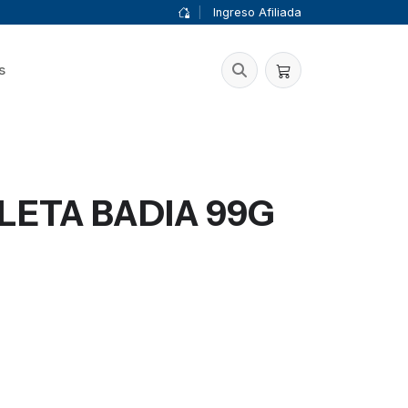
|
Ingreso Afiliada
s
ETA BADIA 99G