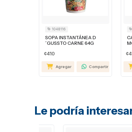
1048116
1
SOPA INSTANTÁNEA D
CAN
´GUSSTO CARNE 64G
MON
¢410
¢410
Agregar
Compartir
Le podría interesa