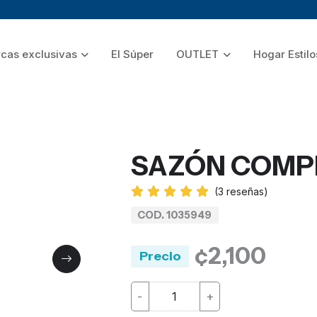
cas exclusivas
El Súper
OUTLET
Hogar Estilo
SAZÓN COMPL
(
3
reseñas)
COD. 1035949
¢2,100
Precio
-
+