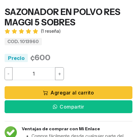
SAZONADOR EN POLVO RES
MAGGI 5 SOBRES
(
1
reseña)
COD. 1013960
¢600
Precio
-
+
Agregar al carrito
Compartir
Ventajas de comprar con Mi Enlace
Compre fácilmente desde cualquier parte del