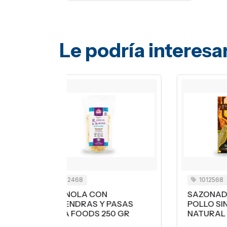
Le podría interesa
1012568
N
SAZONADOR PARA
 PASAS
POLLO SIN SAL 100%
250 GR
NATURAL JINCA 33G
¢