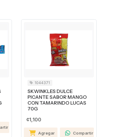
1044371
Última unid
S
SKWINKLES DULCE
SKWINKLE
PICANTE SABOR MANGO
PICANTE 
G
CON TAMARINDO LUCAS
CON CHAM
70G
¢740
¢1,100
rtir
Agreg
Agregar
Compartir