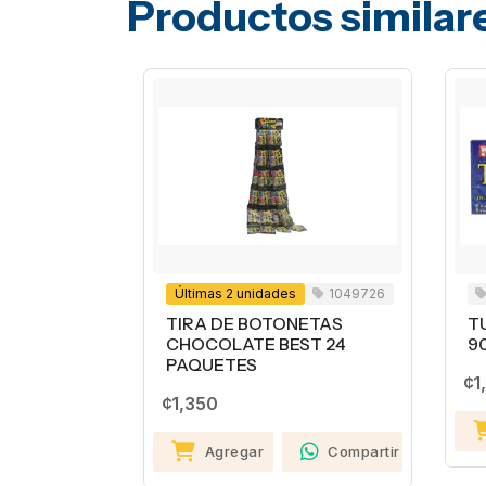
Productos similar
Últimas 2 unidades
1049726
TIRA DE BOTONETAS
T
CHOCOLATE BEST 24
9
PAQUETES
¢1
¢1,350
Agregar
Compartir