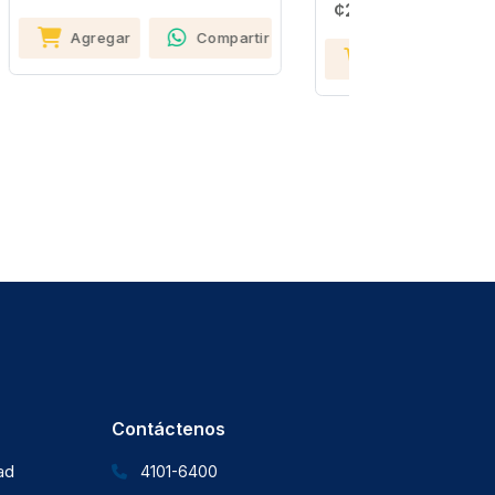
¢2,680
partir
Agre
Agregar
Compartir
Contáctenos
dad
4101-6400