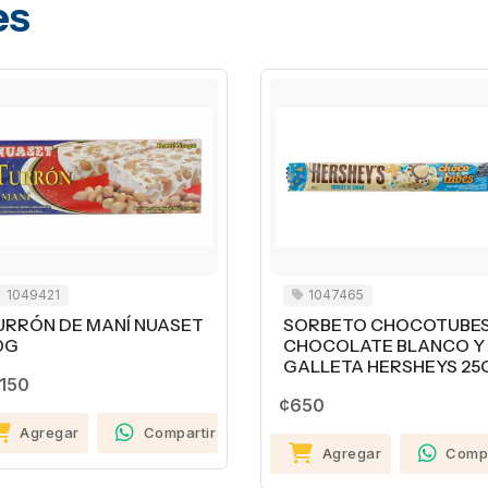
es
1049421
1047465
URRÓN DE MANÍ NUASET
SORBETO CHOCOTUBE
0G
CHOCOLATE BLANCO Y
GALLETA HERSHEYS 25
,150
¢650
Agregar
Compartir
Agregar
Compa