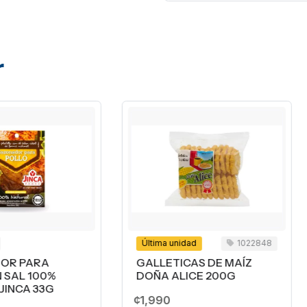
r
Última unidad
1022848
1013876
GALLETICAS DE MAÍZ
TOREADITOS BBQ PRO
DOÑA ALICE 200G
90G
1,990
¢640