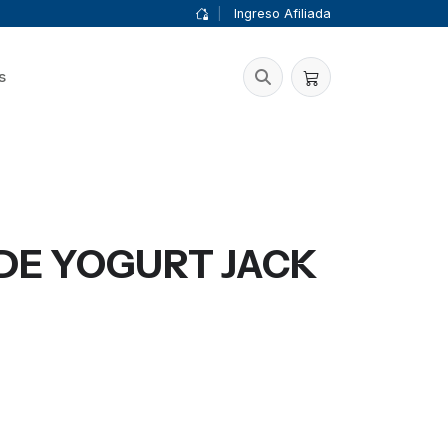
|
Ingreso Afiliada
s
DE YOGURT JACK