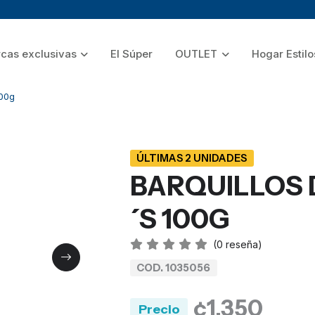
cas exclusivas
El Súper
OUTLET
Hogar Estilo
100g
ÚLTIMAS 2 UNIDADES
BARQUILLOS 
´S 100G
(
0
reseña)
COD. 1035056
¢1,350
Precio