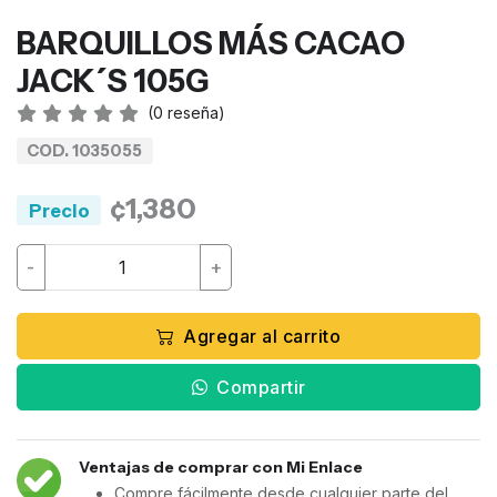
BARQUILLOS MÁS CACAO
JACK´S 105G
(
0
reseña)
COD. 1035055
¢1,380
Precio
-
+
Agregar al carrito
Compartir
Ventajas de comprar con Mi Enlace
Compre fácilmente desde cualquier parte del