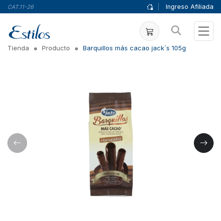
|
Ingreso Afiliada
CAT.11-26
Tienda
Producto
Barquillos más cacao jack´s 105g