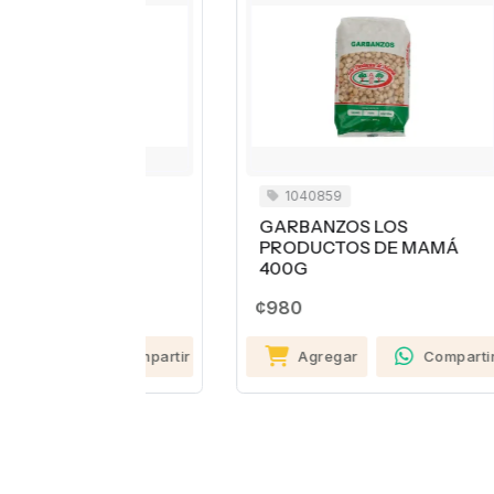
1040859
OS
GARBANZOS LOS
C
ANA EN
PRODUCTOS DE MAMÁ
¢2
400G
¢980
Compartir
Agregar
Compartir