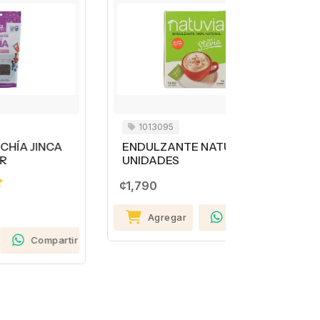
1013095
1004021
A
ENDULZANTE NATUVIA 50
ARROZ EL
UNIDADES
BOLSA G
99% 7 KIL
¢1,790
Agregar
Compartir
¢7,390
rtir
Agreg