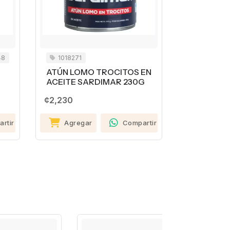
1018271
1013876
ATÚN LOMO TROCITOS EN
TOREADITOS 
ACEITE SARDIMAR 230G
90G
¢2,230
¢640
Agregar
Compartir
Agregar