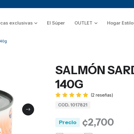
cas exclusivas
El Súper
OUTLET
Hogar Estilo
140g
SALMÓN SARD
140G
(
2
reseñas)
COD. 1017821
¢2,700
Precio