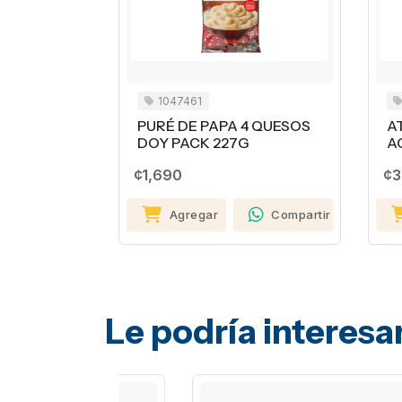
1047461
1025
PURÉ DE PAPA 4 QUESOS
ATÚN 
DOY PACK 227G
AGUA 
¢1,690
¢3,20
Agregar
Compartir
Ag
Le podría interesa