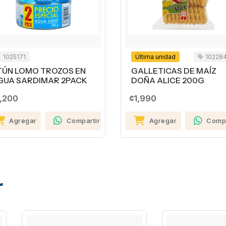
171
Última unidad
1022848
LOMO TROZOS EN
GALLETICAS DE MAÍZ
SARDIMAR 2PACK
DOÑA ALICE 200G
0
¢1,990
regar
Compartir
Agregar
Compartir
r