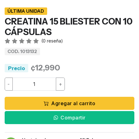
ÚLTIMA UNIDAD
CREATINA 15 BLIESTER CON 10
CÁPSULAS
(
0
reseña)
COD. 1013132
¢12,990
Precio
-
+
Agregar al carrito
Compartir