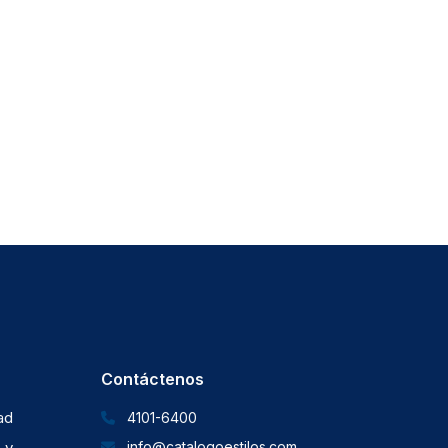
Contáctenos
dad
4101-6400
 y
info@catalogoestilos.com