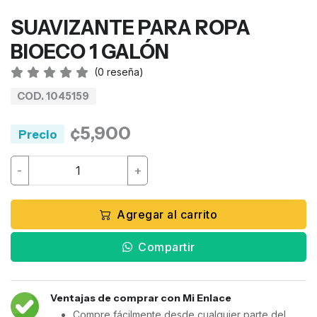
SUAVIZANTE PARA ROPA
BIOECO 1 GALÓN
(
0
reseña)
COD. 1045159
¢5,900
Precio
-
+
Agregar al carrito
Compartir
Ventajas de comprar con Mi Enlace
Compre fácilmente desde cualquier parte del