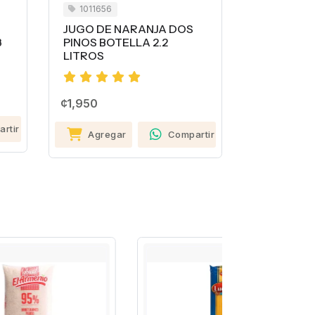
1011656
1011664
JUGO DE NARANJA DOS
LECHE C
3
PINOS BOTELLA 2.2
TETRA BRI
LITROS
¢1,090
¢1,950
Agreg
rtir
Agregar
Compartir