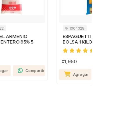
1004028
1004029
ESPAGUETTI LUCEMA
ESPAGUE
BOLSA 1 KILO
BOLSA 1 K
¢2,200
¢1,950
Agreg
rtir
Agregar
Compartir