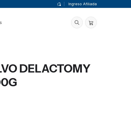
|
Ingreso Afiliada
s
LVO DELACTOMY
00G