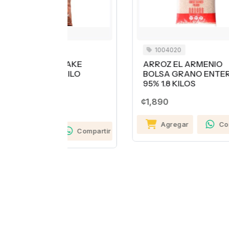
1004020
HAKE
ARROZ EL ARMENIO
A
KILO
BOLSA GRANO ENTERO
B
95% 1.8 KILOS
9
¢1,890
¢7
Agregar
Compartir
Compartir