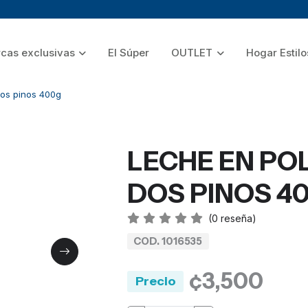
cas exclusivas
El Súper
OUTLET
Hogar Estilo
os pinos 400g
LECHE EN PO
DOS PINOS 4
(
0
reseña)
COD. 1016535
¢3,500
Precio