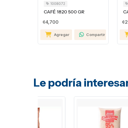
1008072
CAFÉ 1820 500 GR
CA
¢4,700
¢2
Agregar
Compartir
Le podría interesa