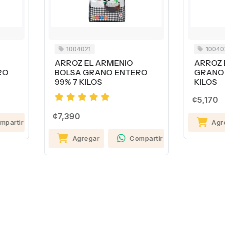
1004021
1004022
RROZ EL ARMENIO
ARROZ EL ARMENIO
OLSA GRANO ENTERO
GRANO ENTERO 95% 5
9% 7 KILOS
KILOS
¢5,170
,390
Agregar
Compa
Agregar
Compartir