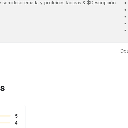
e semidescremada y proteínas lácteas & $Descripción
Dos
as
5
4