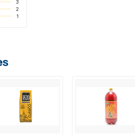
3
2
1
es