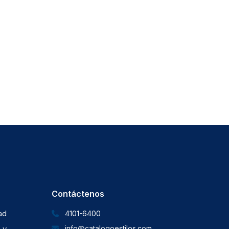
Contáctenos
dad
4101-6400
 y
info@catalogoestilos.com