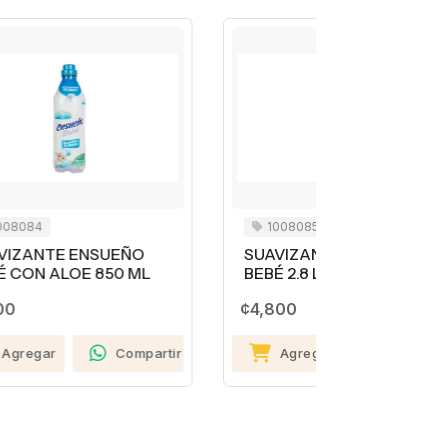
1008085
1008088
SUAVIZANTE ENSUEÑO
SUAVIZA
L
BEBÉ 2.8 LITROS
CERO ENJ
¢4,800
¢1,690
artir
Agregar
Compartir
Agreg