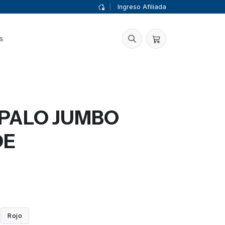
|
Ingreso Afiliada
s
PALO JUMBO
DE
Rojo