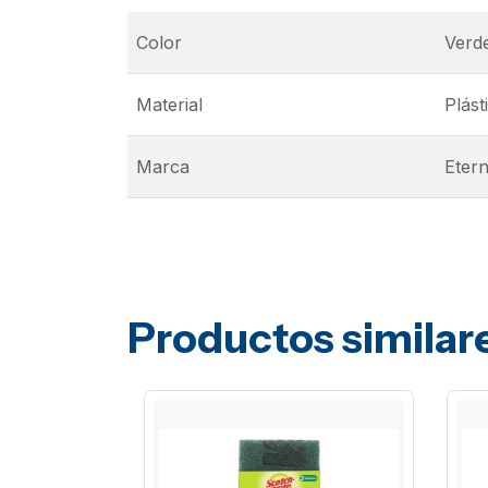
Color
Verd
Material
Plást
Marca
Eter
Productos similar