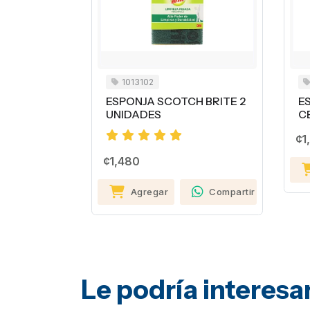
1013102
ESPONJA SCOTCH BRITE 2
E
UNIDADES
C
¢1
¢1,480
Agregar
Compartir
Le podría interesa