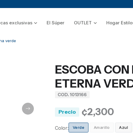
cas exclusivas
El Súper
OUTLET
Hogar Estilo
na verde
ESCOBA CON 
ETERNA VER
COD. 1013166
¢2,300
Precio
Color:
Verde
Amarillo
Azul