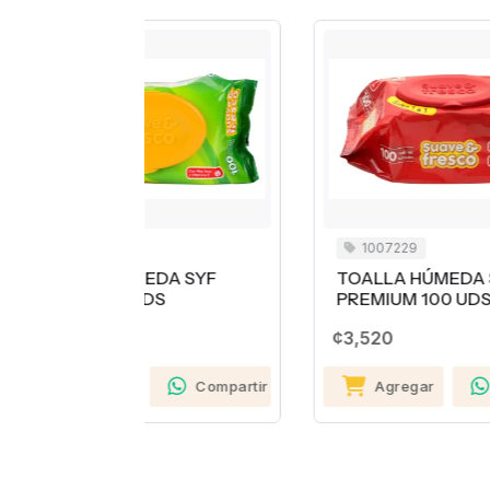
1007229
A SYF
TOALLA HÚMEDA SYF
S
S
PREMIUM 100 UDS
C
L
¢3,520
¢
Compartir
Agregar
Compartir