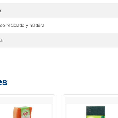
e
ico reciclado y madera
na
es