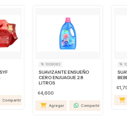
1008083
1008084
UAVIZANTE ENSUEÑO
SUAVIZANTE ENSUEÑO
ERO ENJUAGUE 2.8
BEBÉ CON ALOE 850 M
ITROS
¢1,700
4,600
Agregar
Comp
Agregar
Compartir