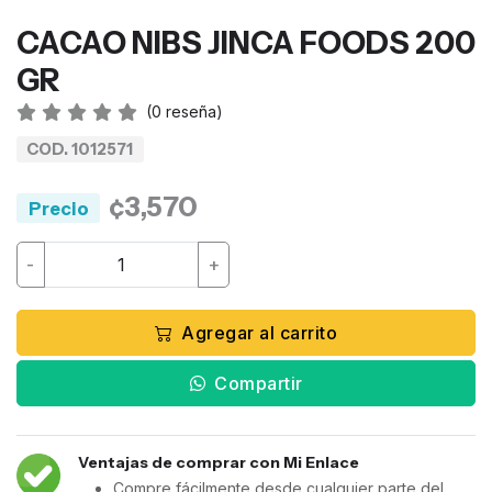
CACAO NIBS JINCA FOODS 200
GR
(
0
reseña)
COD. 1012571
¢3,570
Precio
-
+
Agregar al carrito
Compartir
Ventajas de comprar con Mi Enlace
Compre fácilmente desde cualquier parte del